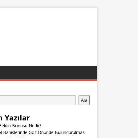
Ara
n Yazılar
Geldin Bonusu Nedir?
l Bahislerinde Göz Önünde Bulundurulması