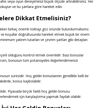
ahis veya oyun deneyiminizi büyük ölçüde artırabilirsiniz. Her
 okuyun ve bu şartlara göre hareket edin.
elere Dikkat Etmelisiniz?
reken birkaç önemli noktayı göz önünde bulundurmalısınız.
lar ve koşullar doğrultusunda hareket etmek büyük bir önem
minimum yatırım tutarları ve çevrim şartları gibi detayları
eçerli olduğunu kontrol etmek önemlidir. Bazı bonuslar
u durum, bonusun tüm potansiyelini değerlendirmenizi
usun süresidir. Hoş geldin bonuslarının genellikle belli bir
takdirde, bonus kaybolabilir.
lidir. Piyasada birçok farklı hoş geldin bonusu
erlendirmek için karşılaştırma yapmak faydalı olabilir.
n İyi Hoş Geldin Bonusları