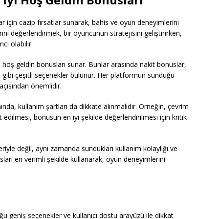
lar için cazip fırsatlar sunarak, bahis ve oyun deneyimlerini
i değerlendirmek, bir oyuncunun stratejisini geliştirirken,
ı olabilir.
lı hoş geldin bonusları sunar. Bunlar arasında nakit bonuslar,
 gibi çeşitli seçenekler bulunur. Her platformun sunduğu
açısından önemlidir.
ında, kullanım şartları da dikkate alınmalıdır. Örneğin, çevrim
t edilmesi, bonusun en iyi şekilde değerlendirilmesi için kritik
eriyle değil, aynı zamanda sundukları kullanım kolaylığı ve
nusları en verimli şekilde kullanarak, oyun deneyimlerini
u geniş seçenekler ve kullanıcı dostu arayüzü ile dikkat