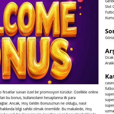
Gerek
Slot O
Futbo
Kumar
So
Görün
Ar
Ocak
Aralı
Ka
casin
futbo
p fırsatlar sunan özel bir promosyon türüdür. Özellikle online
super
an bu bonus, kullanıcıların hesaplarına ilk para
super
sağlar. Ancak, Hoş Geldin Bonusu’nun ne olduğu, nasıl
super
 hakkında bilgi sahibi olmak önemlidir. Bu makalede, Hoş
uzman