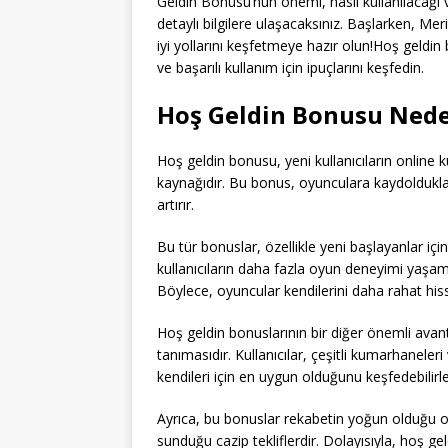
Geldin Bonusu’nun önemi, nasıl kullanılacağı v
detaylı bilgilere ulaşacaksınız. Başlarken, Me
iyi yollarını keşfetmeye hazır olun!Hoş geldin 
ve başarılı kullanım için ipuçlarını keşfedin.
Hoş Geldin Bonusu Ned
Hoş geldin bonusu, yeni kullanıcıların online 
kaynağıdır. Bu bonus, oyunculara kaydoldukları
artırır.
Bu tür bonuslar, özellikle yeni başlayanlar için
kullanıcıların daha fazla oyun deneyimi yaşa
Böylece, oyuncular kendilerini daha rahat his
Hoş geldin bonuslarının bir diğer önemli avant
tanımasıdır. Kullanıcılar, çeşitli kumarhaneleri
kendileri için en uygun olduğunu keşfedebilirle
Ayrıca, bu bonuslar rekabetin yoğun olduğu on
sunduğu cazip tekliflerdir. Dolayısıyla, hoş ge