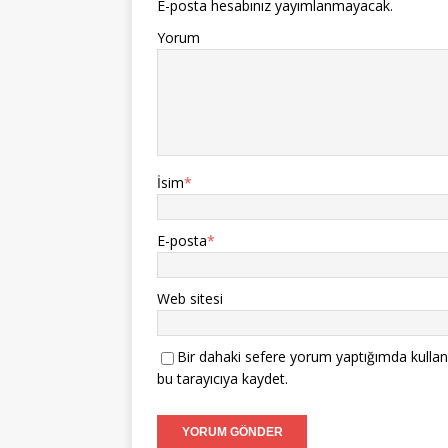
E-posta hesabınız yayımlanmayacak.
Yorum
İsim
*
E-posta
*
Web sitesi
Bir dahaki sefere yorum yaptığımda kullan
bu tarayıcıya kaydet.