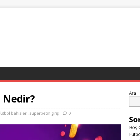
Ara
 Nedir?
futbol bahisleri
,
superbetin giriş
0
So
Hoş 
Futbo